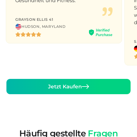
‚
Gesundheit und Fitness.
i
S
w
GRAYSON ELLIS 41
d
HUDSON, MARYLAND
S
Jetzt Kaufen
Häufig gestellte
Fragen