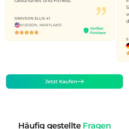
‚
Gesundheit und Fitness.
i
S
w
GRAYSON ELLIS 41
d
HUDSON, MARYLAND
S
Jetzt Kaufen
Häufig gestellte
Fragen